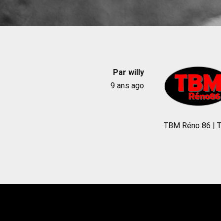
Par
willy
9 ans ago
TBM Réno 86 | T
Post
navigation